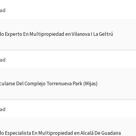
dad
o Experto En Multipropiedad en Vilanova I La Geltrú
dad
cularse Del Complejo Torrenueva Park (Mijas)
dad
o Especialista En Multipropiedad en Alcalá De Guadaira