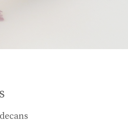
s
adecans