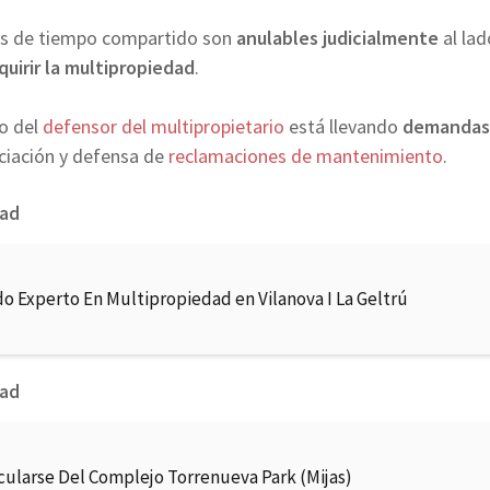
os de tiempo compartido son
anulables judicialmente
al la
quirir la multipropiedad
.
o del
defensor del multipropietario
está llevando
demandas 
ciación y defensa de
reclamaciones de mantenimiento
.
dad
o Experto En Multipropiedad en Vilanova I La Geltrú
dad
cularse Del Complejo Torrenueva Park (Mijas)