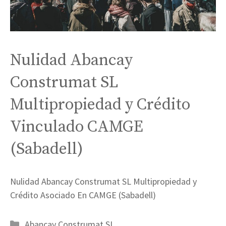
Nulidad Abancay
Construmat SL
Multipropiedad y Crédito
Vinculado CAMGE
(Sabadell)
Nulidad Abancay Construmat SL Multipropiedad y
Crédito Asociado En CAMGE (Sabadell)
Categorías
Abancay Construmat SL