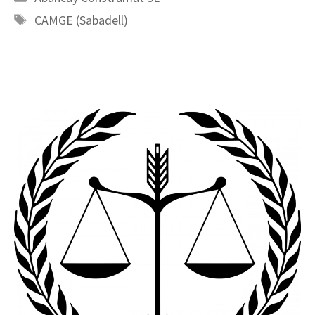
Etiquetas
CAMGE (Sabadell)