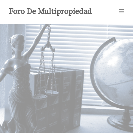
Saltar
Foro De Multipropiedad
Me
al
contenido