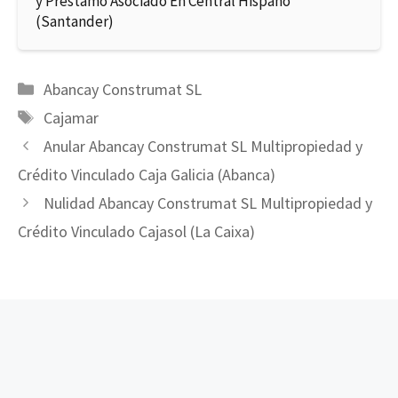
y Préstamo Asociado En Central Hispano
(Santander)
Categorías
Abancay Construmat SL
Etiquetas
Cajamar
Anular Abancay Construmat SL Multipropiedad y
Crédito Vinculado Caja Galicia (Abanca)
Nulidad Abancay Construmat SL Multipropiedad y
Crédito Vinculado Cajasol (La Caixa)