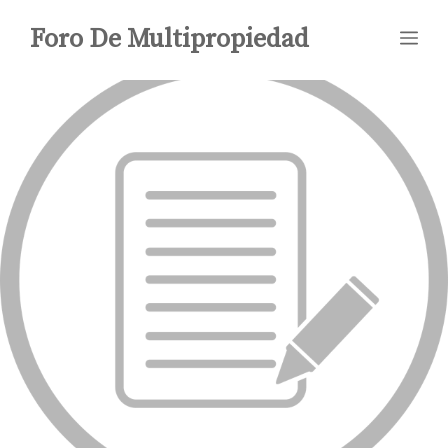
Saltar
Foro De Multipropiedad
Me
al
contenido