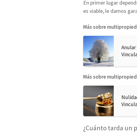
En primer lugar depende
es viable, le damos gara
Más sobre multipropie
Anular
Vincul
Más sobre multipropie
Nulida
Vincul
¿Cuánto tarda un p