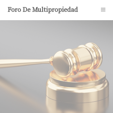
Saltar
Foro De Multipropiedad
Me
al
contenido