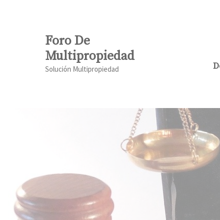
Saltar
al
contenido
Foro De
Multipropiedad
D
Solución Multipropiedad