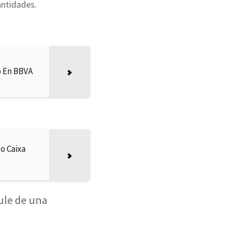
antidades.
o En BBVA
o Caixa
ule de una