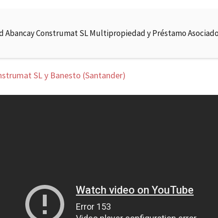
d Abancay Construmat SL Multipropiedad y Préstamo Asociad
nstrumat SL y Banesto (Santander)