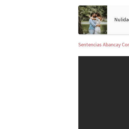
Nulida
Sentencias Abancay Co