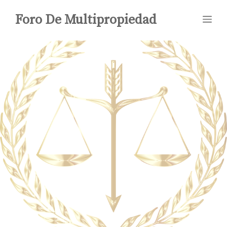
Saltar
Foro De Multipropiedad
Me
al
contenido