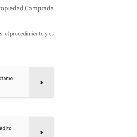
ropiedad Comprada
i el procedimiento y es
éstamo
rédito