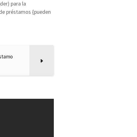
er) para la
e de préstamos {pueden
éstamo