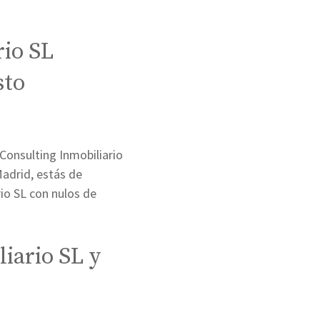
rio SL
sto
Consulting Inmobiliario
Madrid, estás de
io SL con nulos de
iario SL y