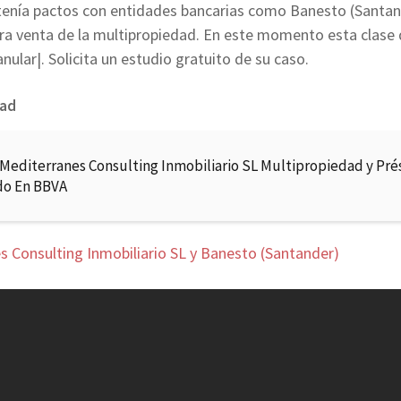
tenía pactos con entidades bancarias como Banesto (Santand
pra venta de la multipropiedad. En este momento esta clas
nular|. Solicita un estudio gratuito de su caso.
dad
 Mediterranes Consulting Inmobiliario SL Multipropiedad y Pr
do En BBVA
s Consulting Inmobiliario SL y Banesto (Santander)