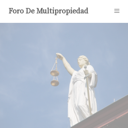
Saltar
Foro De Multipropiedad
Me
al
contenido