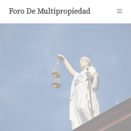
Saltar
Foro De Multipropiedad
Me
al
contenido