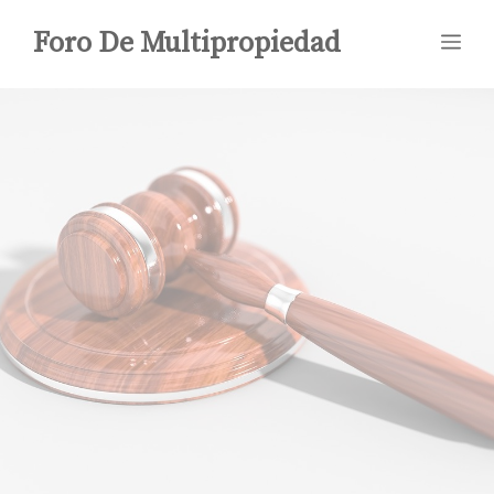
Saltar
Foro De Multipropiedad
Me
al
contenido