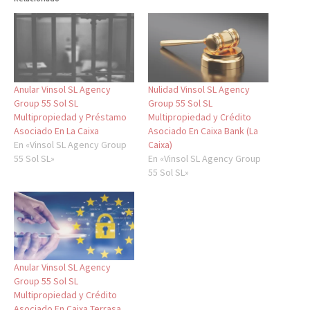
Anular Vinsol SL Agency
Nulidad Vinsol SL Agency
Group 55 Sol SL
Group 55 Sol SL
Multipropiedad y Préstamo
Multipropiedad y Crédito
Asociado En La Caixa
Asociado En Caixa Bank (La
En «Vinsol SL Agency Group
Caixa)
55 Sol SL»
En «Vinsol SL Agency Group
55 Sol SL»
Anular Vinsol SL Agency
Group 55 Sol SL
Multipropiedad y Crédito
Asociado En Caixa Terrasa