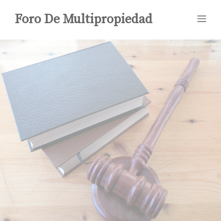
Saltar
Foro De Multipropiedad
Me
al
contenido