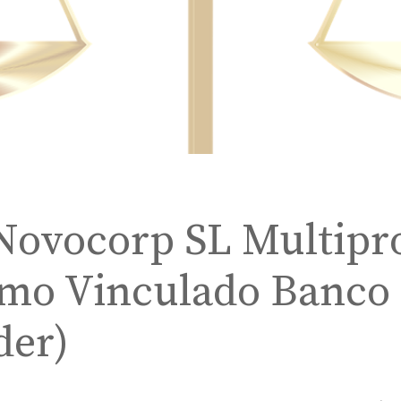
Novocorp SL Multipr
amo Vinculado Banco
der)