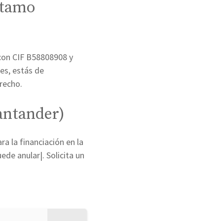
stamo
con CIF B58808908 y
res, estás de
recho.
antander)
 la financiación en la
de anular|. Solicita un