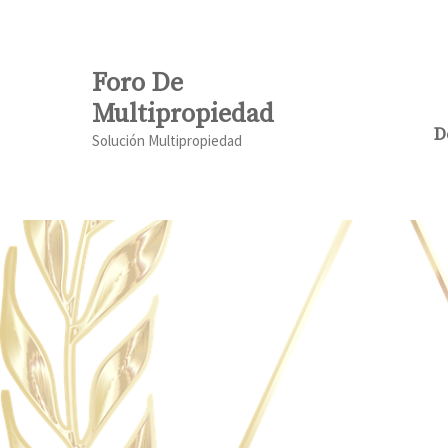
Saltar
al
contenido
Foro De
Multipropiedad
D
Solución Multipropiedad