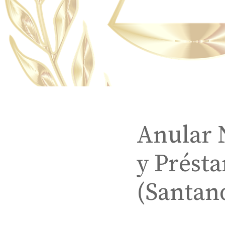
Anular 
y Prést
(Santan